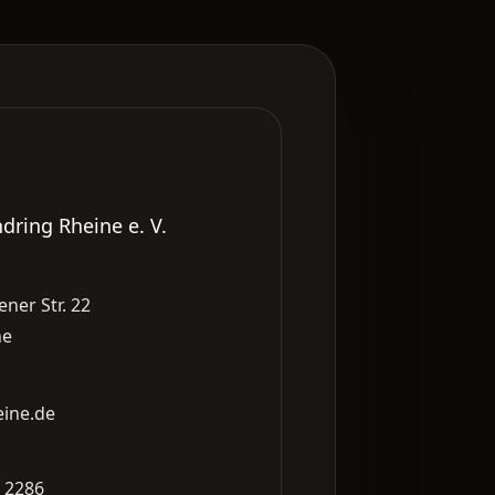
dring Rheine e. V.
ner Str. 22
ne
eine.de
1 2286